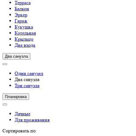
Терраса
Балкон
Эркер
Гараж
Кукушка
Котельная
Крыльцо
Два входа
Два санузла
Один санузел
Два санузла
Три санузла
Планировка
Дачные
Для проживания
Сортировать по: