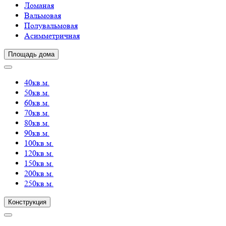
Ломаная
Вальмовая
Полувальмовая
Асимметричная
Площадь дома
40кв.м.
50кв.м.
60кв.м.
70кв.м.
80кв.м.
90кв.м.
100кв.м.
120кв.м.
150кв.м.
200кв.м.
250кв.м.
Конструкция