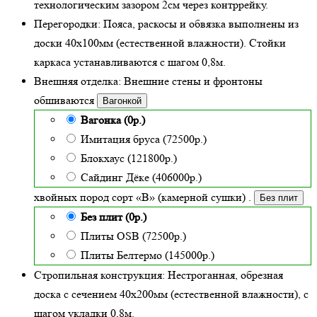
технологическим зазором 2см через контррейку.
Перегородки:
Пояса, раскосы и обвязка выполнены из
доски 40х100мм (
естественной влажности
). Стойки
каркаса устанавливаются с шагом 0,8м.
Внешняя отделка:
Внешние стены и фронтоны
обшиваются
Вагонкой
Вагонка (0р.)
Имитация бруса (72500р.)
Блокхаус (121800р.)
Сайдинг Дёке (406000р.)
хвойных пород сорт «В» (камерной сушки)
.
Без плит
Без плит (0р.)
Плиты OSB (72500р.)
Плиты Белтермо (145000р.)
Стропильная конструкция:
Нестроганная, обрезная
доска с сечением 40х200мм (естественной влажности), с
шагом укладки 0,8м.