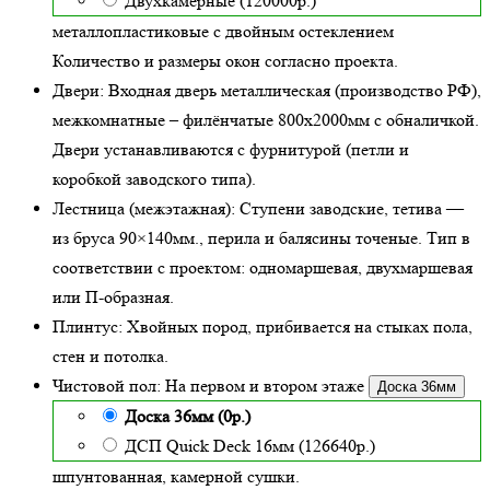
Двухкамерные (120000р.)
металлопластиковые с двойным остеклением
Количество и размеры окон согласно проекта.
Двери:
Входная дверь металлическая
(производство РФ),
межкомнатные – филёнчатые 800х2000мм с обналичкой.
Двери устанавливаются с фурнитурой (петли и
коробкой заводского типа).
Лестница (межэтажная):
Ступени заводские, тетива —
из бруса 90×140мм., перила и балясины точеные. Тип в
соответствии с проектом: одномаршевая, двухмаршевая
или П-образная.
Плинтус:
Хвойных пород, прибивается на стыках пола,
стен и потолка.
Чистовой пол:
На первом и втором этаже
Доска 36мм
Доска 36мм (0р.)
ДСП Quick Deck 16мм (126640р.)
шпунтованная, камерной сушки.