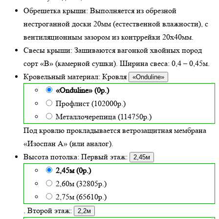
Обрешетка крыши:
Выполняется из обрезной
нестроганной доски 20мм (естественной влажности), с
вентиляционным зазором из контррейки 20х40мм.
Свесы крыши:
Зашиваются вагонкой хвойных пород
сорт «В» (камерной сушки). Ширина свеса: 0,4 – 0,45м.
Кровельный материал:
Кровля
«Onduline»
«Onduline» (0р.)
Профлист (102000р.)
Металлочерепица (114750р.)
Под кровлю прокладывается ветрозащитная мембрана
«Изоспан А» (или аналог).
Высота потолка:
Первый этаж:
2,45м
2,45м (0р.)
2,60м (32805р.)
2,75м (65610р.)
. Второй этаж:
2,2м