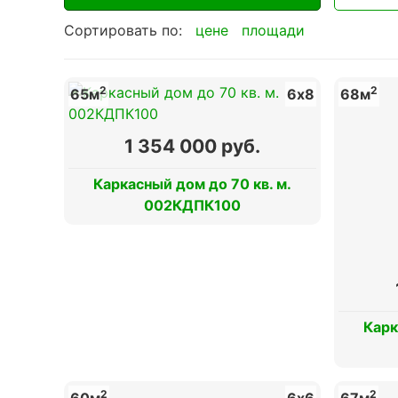
Сортировать по:
цене
площади
2
2
65м
6х8
68м
1 354 000 руб.
Каркасный дом до 70 кв. м.
002КДПК100
Карк
2
2
60м
6х6
67м