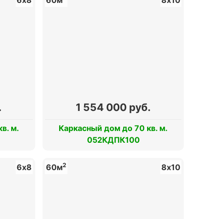
.
1 554 000 руб.
в. м.
Каркасный дом до 70 кв. м.
052КДПК100
2
6х8
60м
8х10