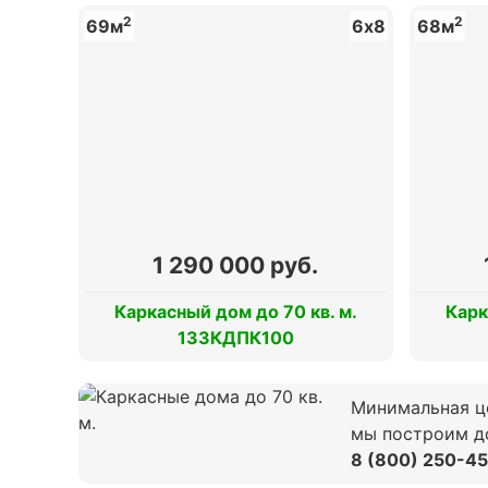
2
2
69м
6х8
68м
1 290 000 руб.
Каркасный дом до 70 кв. м.
Карк
133КДПК100
Минимальная це
мы построим 
8 (800) 250-4