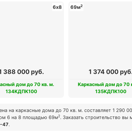
2
6х8
69м
1 388 000 руб.
1 374 000 руб
асный дом до 70 кв. м.
Каркасный дом до 70 к
134КДПК100
135КДПК100
на на каркасные дома до 70 кв. м. составляет 1 290 0
2
дом
6 на 8
площадью 69м
. Заказать строительство вы
5-47
.