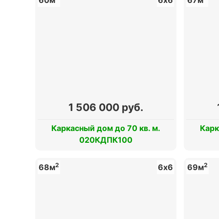
1 506 000 руб.
Каркасный дом до 70 кв. м.
Карк
020КДПК100
2
2
68м
6х6
69м