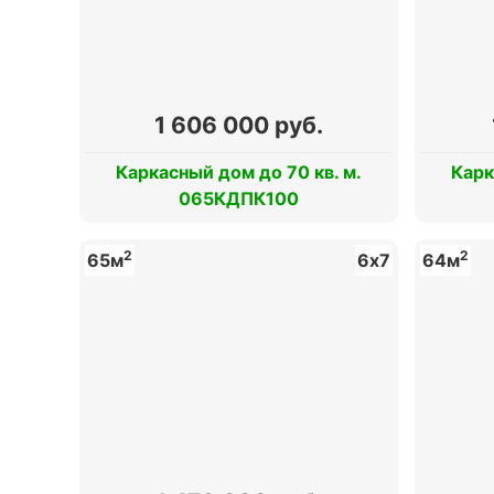
1 606 000 руб.
Каркасный дом до 70 кв. м.
Карк
065КДПК100
2
2
65м
6х7
64м