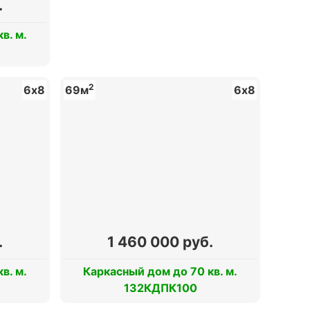
.
в. м.
2
6х8
69м
6х8
.
1 460 000 руб.
в. м.
Каркасный дом до 70 кв. м.
132КДПК100