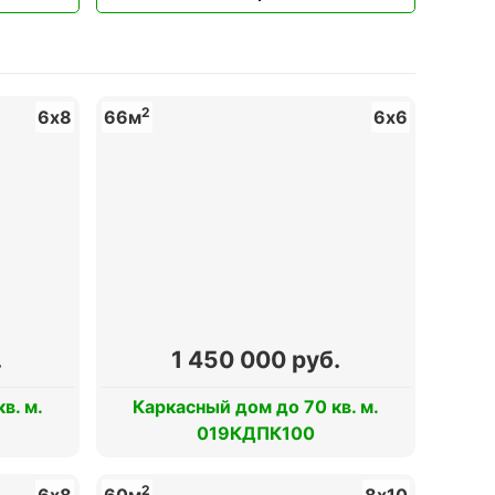
2
6х8
66м
6х6
.
1 450 000 руб.
в. м.
Каркасный дом до 70 кв. м.
019КДПК100
2
6х8
60м
8х10