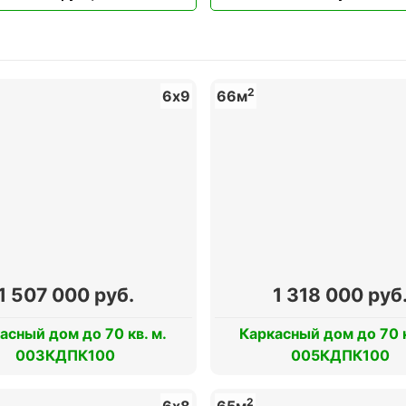
2
6х9
66м
1 507 000 руб.
1 318 000 руб
асный дом до 70 кв. м.
Каркасный дом до 70 к
003КДПК100
005КДПК100
2
6х8
65м