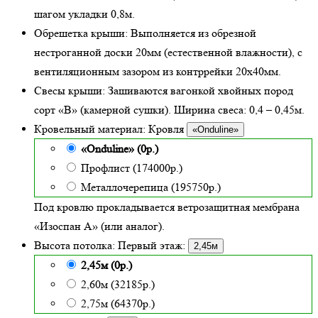
шагом укладки 0,8м.
Обрешетка крыши:
Выполняется из обрезной
нестроганной доски 20мм (естественной влажности), с
вентиляционным зазором из контррейки 20х40мм.
Свесы крыши:
Зашиваются вагонкой хвойных пород
сорт «В» (камерной сушки). Ширина свеса: 0,4 – 0,45м.
Кровельный материал:
Кровля
«Onduline»
«Onduline» (0р.)
Профлист (174000р.)
Металлочерепица (195750р.)
Под кровлю прокладывается ветрозащитная мембрана
«Изоспан А» (или аналог).
Высота потолка:
Первый этаж:
2,45м
2,45м (0р.)
2,60м (32185р.)
2,75м (64370р.)