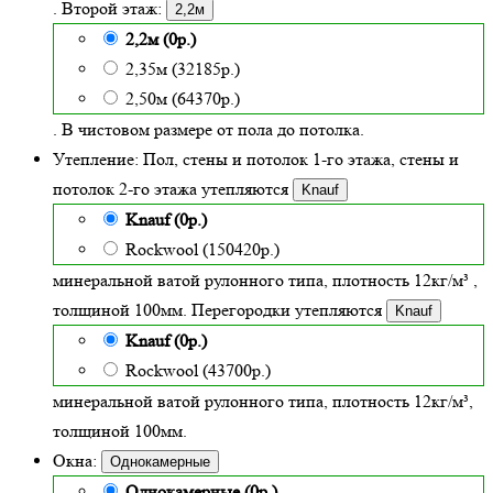
. Второй этаж:
2,2м
2,2м (0р.)
2,35м (32185р.)
2,50м (64370р.)
. В чистовом размере от пола до потолка.
Утепление:
Пол, стены и потолок 1-го этажа, стены и
потолок 2-го этажа утепляются
Knauf
Knauf (0р.)
Rockwool (150420р.)
минеральной ватой рулонного типа, плотность 12кг/м³
,
толщиной
100
мм. Перегородки утепляются
Knauf
Knauf (0р.)
Rockwool (43700р.)
минеральной ватой рулонного типа, плотность 12кг/м³
,
толщиной 100мм.
Окна:
Однокамерные
Однокамерные (0р.)