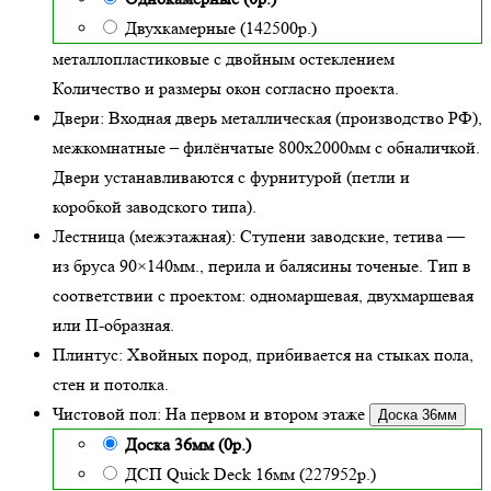
Двухкамерные (142500р.)
металлопластиковые с двойным остеклением
Количество и размеры окон согласно проекта.
Двери:
Входная дверь металлическая
(производство РФ),
межкомнатные – филёнчатые 800х2000мм с обналичкой.
Двери устанавливаются с фурнитурой (петли и
коробкой заводского типа).
Лестница (межэтажная):
Ступени заводские, тетива —
из бруса 90×140мм., перила и балясины точеные. Тип в
соответствии с проектом: одномаршевая, двухмаршевая
или П-образная.
Плинтус:
Хвойных пород, прибивается на стыках пола,
стен и потолка.
Чистовой пол:
На первом и втором этаже
Доска 36мм
Доска 36мм (0р.)
ДСП Quick Deck 16мм (227952р.)