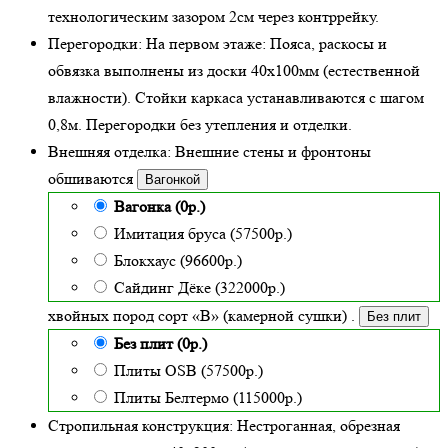
технологическим зазором 2см через контррейку.
Перегородки:
На первом этаже: Пояса, раскосы и
обвязка выполнены из доски 40х100мм (
естественной
влажности
). Стойки каркаса устанавливаются с шагом
0,8м. Перегородки без утепления и отделки.
Внешняя отделка:
Внешние стены и фронтоны
обшиваются
Вагонкой
Вагонка (0р.)
Имитация бруса (57500р.)
Блокхаус (96600р.)
Сайдинг Дёке (322000р.)
хвойных пород сорт «В» (камерной сушки)
.
Без плит
Без плит (0р.)
Плиты OSB (57500р.)
Плиты Белтермо (115000р.)
Стропильная конструкция:
Нестроганная, обрезная