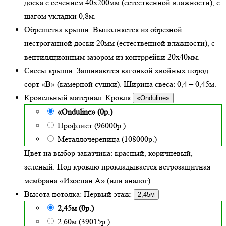
доска с сечением 40х200мм (естественной влажности), с
шагом укладки 0,8м.
Обрешетка крыши:
Выполняется из обрезной
нестроганной доски 20мм (естественной влажности), с
вентиляционным зазором из контррейки 20х40мм.
Свесы крыши:
Зашиваются вагонкой хвойных пород
сорт «В» (камерной сушки). Ширина свеса: 0,4 – 0,45м.
Кровельный материал:
Кровля
«Onduline»
«Onduline» (0р.)
Профлист (96000р.)
Металлочерепица (108000р.)
Цвет на выбор заказчика: красный, коричневый,
зеленый.
Под кровлю прокладывается ветрозащитная
мембрана «Изоспан А» (или аналог).
Высота потолка:
Первый этаж:
2,45м
2,45м (0р.)
2,60м (39015р.)