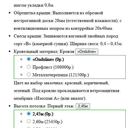
шагом укладки 0,8м.
Обрешетка крыши:
Выполняется из обрезной
нестроганной доски 20мм (естественной влажности), с
вентиляционным зазором из контррейки 20х40мм.
Свесы крыши:
Зашиваются вагонкой хвойных пород
сорт «В» (камерной сушки). Ширина свеса: 0,4 – 0,45м.
Кровельный материал:
Кровля
«Onduline»
«Onduline» (0р.)
Профлист (108000р.)
Металлочерепица (121500р.)
Цвет на выбор заказчика: красный, коричневый,
зеленый.
Под кровлю прокладывается ветрозащитная
мембрана «Изоспан А» (или аналог).
Высота потолка:
Первый этаж:
2,45м
2,45м (0р.)
2,60м (25450р.)