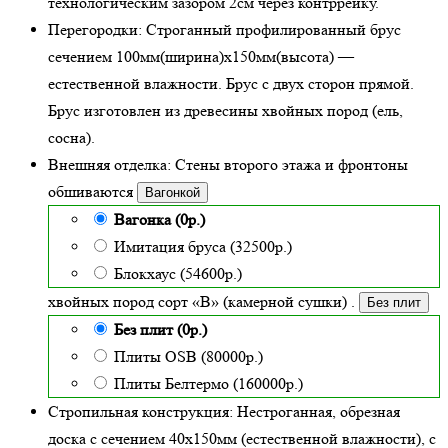
технологическим зазором 2см через контррейку.
Перегородки:
Строганный профилированный брус
сечением 100мм(ширина)x150мм(высота) —
естественной влажности
. Брус с двух сторон прямой.
Брус изготовлен из древесины хвойных пород (ель,
сосна).
Внешняя отделка:
Стены второго этажа и фронтоны
обшиваются
Вагонкой
Вагонка (0р.)
Имитация бруса (32500р.)
Блокхаус (54600р.)
хвойных пород сорт «В» (камерной сушки)
.
Без плит
Без плит (0р.)
Плиты OSB (80000р.)
Плиты Белтермо (160000р.)
Стропильная конструкция:
Нестроганная, обрезная
доска с сечением 40х150мм (естественной влажности), с