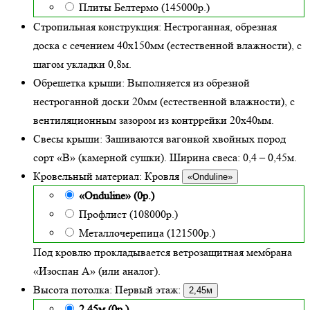
Плиты Белтермо (145000р.)
Стропильная конструкция:
Нестроганная, обрезная
доска с сечением 40х150мм (естественной влажности), с
шагом укладки 0,8м.
Обрешетка крыши:
Выполняется из обрезной
нестроганной доски 20мм (естественной влажности), с
вентиляционным зазором из контррейки 20х40мм.
Свесы крыши:
Зашиваются вагонкой хвойных пород
сорт «В» (камерной сушки). Ширина свеса: 0,4 – 0,45м.
Кровельный материал:
Кровля
«Onduline»
«Onduline» (0р.)
Профлист (108000р.)
Металлочерепица (121500р.)
Под кровлю прокладывается ветрозащитная мембрана
«Изоспан А» (или аналог).
Высота потолка:
Первый этаж:
2,45м
2,45м (0р.)