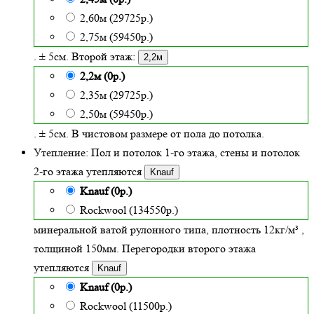
2,60м (29725р.)
2,75м (59450р.)
. ± 5см. Второй этаж:
2,2м
2,2м (0р.)
2,35м (29725р.)
2,50м (59450р.)
. ± 5см. В чистовом размере от пола до потолка.
Утепление:
Пол и потолок 1-го этажа, стены и потолок
2-го этажа утепляются
Knauf
Knauf (0р.)
Rockwool (134550р.)
минеральной ватой рулонного типа, плотность 12кг/м³
,
толщиной
150
мм. Перегородки второго этажа
утепляются
Knauf
Knauf (0р.)
Rockwool (11500р.)