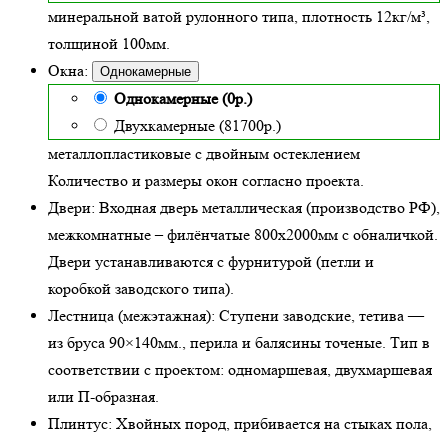
минеральной ватой рулонного типа, плотность 12кг/м³
,
толщиной 100мм.
Окна:
Однокамерные
Однокамерные (0р.)
Двухкамерные (81700р.)
металлопластиковые с двойным остеклением
Количество и размеры окон согласно проекта.
Двери:
Входная дверь металлическая
(производство РФ),
межкомнатные – филёнчатые 800х2000мм с обналичкой.
Двери устанавливаются с фурнитурой (петли и
коробкой заводского типа).
Лестница (межэтажная):
Ступени заводские, тетива —
из бруса 90×140мм., перила и балясины точеные. Тип в
соответствии с проектом: одномаршевая, двухмаршевая
или П-образная.
Плинтус:
Хвойных пород, прибивается на стыках пола,