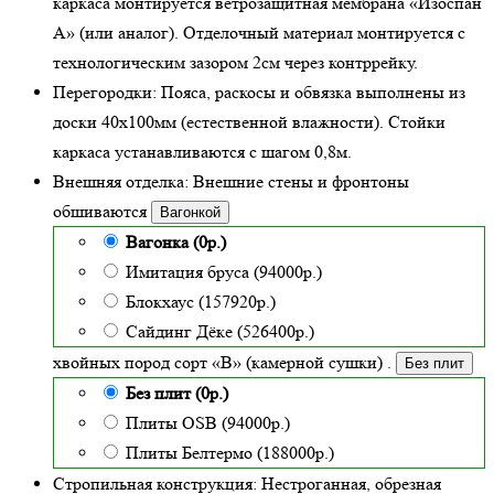
каркаса монтируется ветрозащитная мембрана «Изоспан
А» (или аналог). Отделочный материал монтируется с
технологическим зазором 2см через контррейку.
Перегородки:
Пояса, раскосы и обвязка выполнены из
доски 40х100мм (
естественной влажности
). Стойки
каркаса устанавливаются с шагом 0,8м.
Внешняя отделка:
Внешние стены и фронтоны
обшиваются
Вагонкой
Вагонка (0р.)
Имитация бруса (94000р.)
Блокхаус (157920р.)
Сайдинг Дёке (526400р.)
хвойных пород сорт «В» (камерной сушки)
.
Без плит
Без плит (0р.)
Плиты OSB (94000р.)
Плиты Белтермо (188000р.)
Стропильная конструкция:
Нестроганная, обрезная