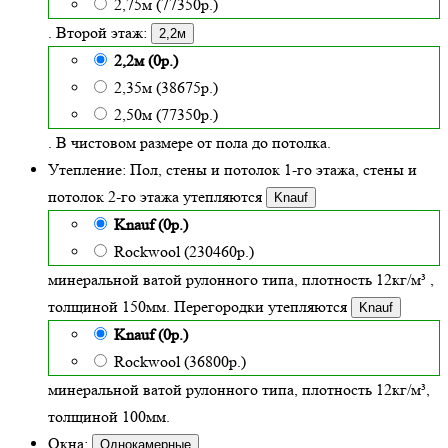
2,75м (77350р.)
. Второй этаж:
2,2м
2,2м (0р.)
2,35м (38675р.)
2,50м (77350р.)
. В чистовом размере от пола до потолка.
Утепление:
Пол, стены и потолок 1-го этажа, стены и
потолок 2-го этажа утепляются
Knauf
Knauf (0р.)
Rockwool (230460р.)
минеральной ватой рулонного типа, плотность 12кг/м³
,
толщиной
150
мм. Перегородки утепляются
Knauf
Knauf (0р.)
Rockwool (36800р.)
минеральной ватой рулонного типа, плотность 12кг/м³
,
толщиной 100мм.
Окна:
Однокамерные