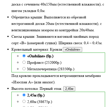
доска с сечением 40х150мм (естественной влажности), с
шагом укладки 0,8м.
Обрешетка крыши:
Выполняется из обрезной
нестроганной доски 20мм (естественной влажности), с
вентиляционным зазором из контррейки 20х40мм.
Свесы крыши:
Зашиваются вагонкой хвойных пород
сорт «В» (камерной сушки). Ширина свеса: 0,4 – 0,45м.
Кровельный материал:
Кровля
«Onduline»
«Onduline» (0р.)
Профлист (252000р.)
Металлочерепица (283500р.)
Под кровлю прокладывается ветрозащитная мембрана
«Изоспан А» (или аналог).
Высота потолка:
Первый этаж:
2,45м
2,45м (0р.)
2,60м (38675р.)