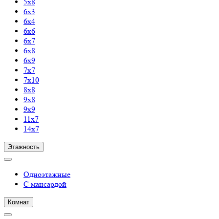
5х8
6х3
6х4
6х6
6х7
6х8
6х9
7х7
7х10
8х8
9х8
9х9
11х7
14х7
Этажность
Одноэтажные
С мансардой
Комнат