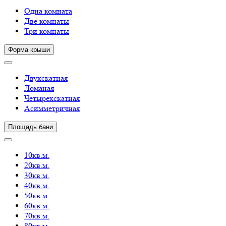
Одна комната
Две комнаты
Три комнаты
Форма крыши
Двухскатная
Ломаная
Четырехскатная
Асимметричная
Площадь бани
10кв.м.
20кв.м.
30кв.м.
40кв.м.
50кв.м.
60кв.м.
70кв.м.
80кв.м.