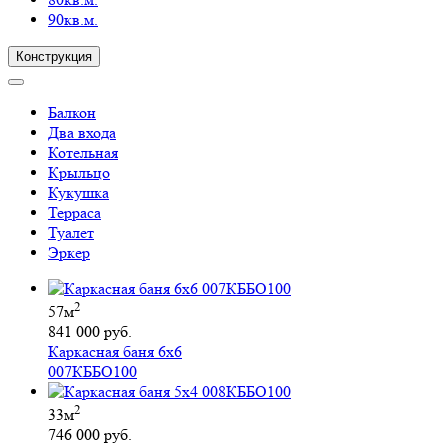
90кв.м.
Конструкция
Балкон
Два входа
Котельная
Крыльцо
Кукушка
Терраса
Туалет
Эркер
2
57м
841 000 руб.
Каркасная баня 6х6
007КББО100
2
33м
746 000 руб.