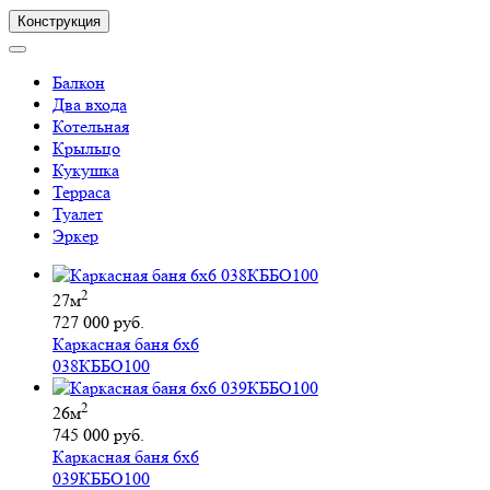
Конструкция
Балкон
Два входа
Котельная
Крыльцо
Кукушка
Терраса
Туалет
Эркер
2
27м
727 000 руб.
Каркасная баня 6х6
038КББО100
2
26м
745 000 руб.
Каркасная баня 6х6
039КББО100