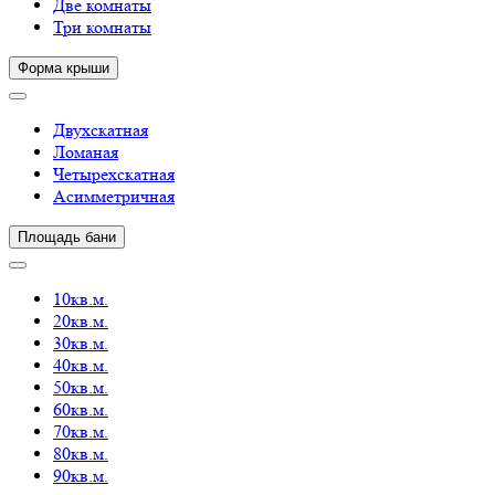
Две комнаты
Три комнаты
Форма крыши
Двухскатная
Ломаная
Четырехскатная
Асимметричная
Площадь бани
10кв.м.
20кв.м.
30кв.м.
40кв.м.
50кв.м.
60кв.м.
70кв.м.
80кв.м.
90кв.м.