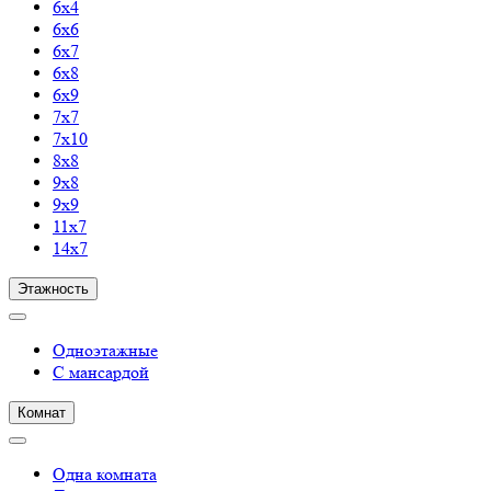
6х4
6х6
6х7
6х8
6х9
7х7
7х10
8х8
9х8
9х9
11х7
14х7
Этажность
Одноэтажные
С мансардой
Комнат
Одна комната