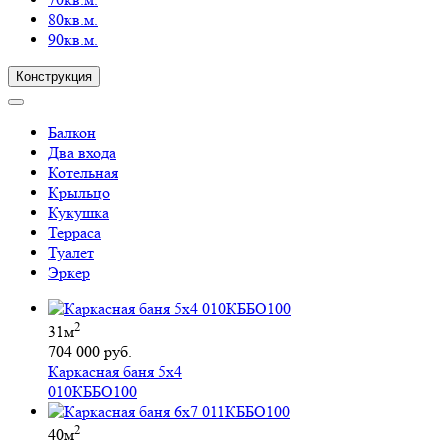
80кв.м.
90кв.м.
Конструкция
Балкон
Два входа
Котельная
Крыльцо
Кукушка
Терраса
Туалет
Эркер
2
31м
704 000 руб.
Каркасная баня 5х4
010КББО100
2
40м