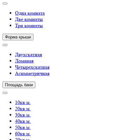
Одна комната
Две комнаты
Три комнаты
Форма крыши
Двухскатная
Ломаная
Четырехскатная
Асимметричная
Площадь бани
10кв.м.
20кв.м.
30кв.м.
40кв.м.
50кв.м.
60кв.м.
70кв.м.