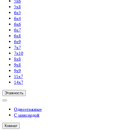
5х6
5х8
6х3
6х4
6х6
6х7
6х8
6х9
7х7
7х10
8х8
9х8
9х9
11х7
14х7
Этажность
Одноэтажные
С мансардой
Комнат