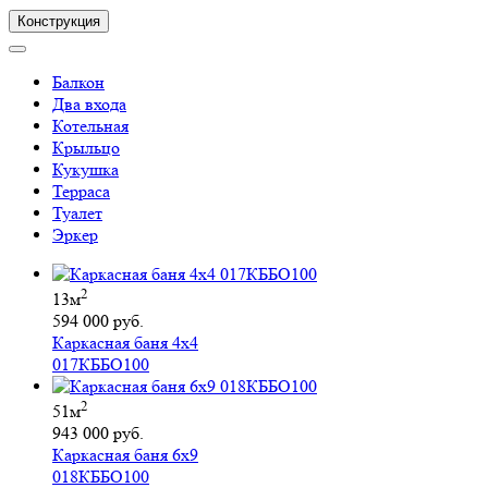
Конструкция
Балкон
Два входа
Котельная
Крыльцо
Кукушка
Терраса
Туалет
Эркер
2
13м
594 000 руб.
Каркасная баня 4х4
017КББО100
2
51м
943 000 руб.
Каркасная баня 6х9
018КББО100