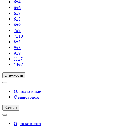
6х4
6х6
6х7
6х8
6х9
7х7
7х10
8х8
9х8
9х9
11х7
14х7
Этажность
Одноэтажные
С мансардой
Комнат
Одна комната