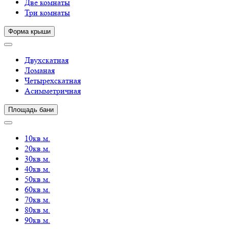
Две комнаты
Три комнаты
Форма крыши
Двухскатная
Ломаная
Четырехскатная
Асимметричная
Площадь бани
10кв.м.
20кв.м.
30кв.м.
40кв.м.
50кв.м.
60кв.м.
70кв.м.
80кв.м.
90кв.м.