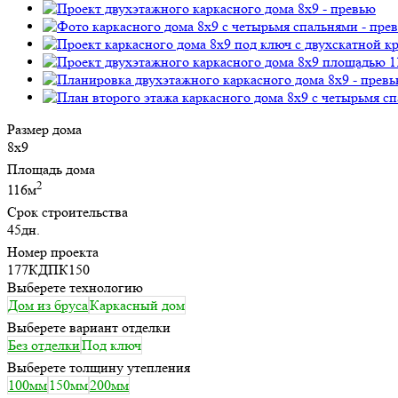
Размер дома
8х9
Площадь дома
2
116м
Срок строительства
45дн.
Номер проекта
177КДПК150
Выберете технологию
Дом из бруса
Каркасный дом
Выберете вариант отделки
Без отделки
Под ключ
Выберете толщину утепления
100мм
150мм
200мм