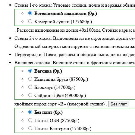
Стены 1-го этажа:
Угловые стойки, пояса и верхняя обвя
Естественной влажности (0р.)
Камерной сушки (177680р.)
. Раскосы выполнены из доски 40х100мм. Стойки каркаса
Стены 2-го этажа:
Выполнены из не строганной доски се
Отделочный материал монтируется с технологическим заз
Перегородки:
Пояса, раскосы и обвязка выполнены из до
Внешняя отделка:
Внешние стены и фронтоны обшивают
Вагонка (0р.)
Имитация бруса (87500р.)
Блокхаус (147000р.)
Сайдинг Дёке (490000р.)
хвойных пород сорт «В» (камерной сушки)
.
Без плит
Без плит (0р.)
Плиты OSB (87500р.)
Плиты Белтермо (175000р.)