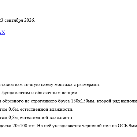
23 сентября 2026.
AX
ставим вам точную схему монтажа с размерами.
у фундаментом и обвязочным венцом.
з обрезного не строганного бруса 150х150мм, второй ряд выполн
гом 0,6м,
естественной влажности
.
гом 0,8м,
естественной влажности
.
оска 20х100 мм. На неё укладывается черновой пол из ОСБ 9мм.