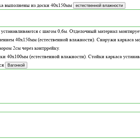
зка выполнены из доски
40х150
мм
естественной влажности
 устанавливаются с шагом 0,6м. Отделочный материал монтирует
чением 40х150мм (
естественной влажности
). Снаружи каркаса м
ором 2см через контррейку.
ски 40х100мм (
естественной влажности
). Стойки каркаса устана
ся
Вагонкой