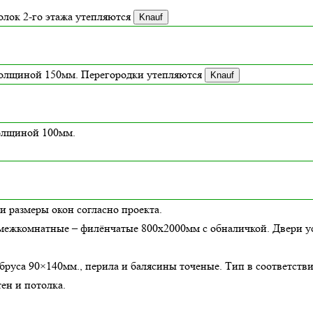
толок 2-го этажа утепляются
Knauf
толщиной
150
мм. Перегородки утепляются
Knauf
толщиной 100мм.
и размеры окон согласно проекта.
межкомнатные – филёнчатые 800х2000мм с обналичкой. Двери ус
бруса 90×140мм., перила и балясины точеные. Тип в соответств
ен и потолка.