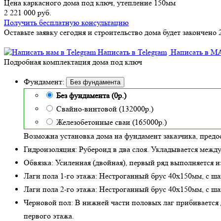
Цена каркасного дома под ключ, утепление 150мм
2 221 000 руб.
Получить бесплатную консультацию
Оставьте заявку сегодня и строительство дома будет закончено 
Написать в Telegram
Написать в M
Подробная комплектация дома под ключ
Фундамент:
Без фундамента
Без фундамента (0р.)
Свайно-винтовой (132000р.)
Железобетонные сваи (165000р.)
Возможна установка дома на фундамент заказчика, предо
Гидроизоляция:
Рубероид в два слоя. Укладывается межд
Обвязка:
Усиленная (двойная)
, первый ряд выполняется и
Лаги пола 1-го этажа:
Нестроганный брус 40х150мм, с ша
Лаги пола 2-го этажа:
Нестроганный брус 40х150мм, с ша
Черновой пол:
В нижней части половых лаг прибивается д
первого этажа.