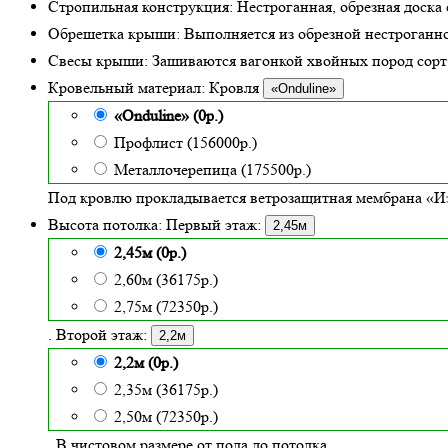
Стропильная конструкция:
Нестроганная, обрезная доска 
Обрешетка крыши:
Выполняется из обрезной нестроганно
Свесы крыши:
Зашиваются вагонкой хвойных пород сорт «
Кровельный материал:
Кровля
«Onduline»
«Onduline» (0р.)
Профлист (156000р.)
Металлочерепица (175500р.)
Под кровлю прокладывается ветрозащитная мембрана «Из
Высота потолка:
Первый этаж:
2,45м
2,45м (0р.)
2,60м (36175р.)
2,75м (72350р.)
. Второй этаж:
2,2м
2,2м (0р.)
2,35м (36175р.)
2,50м (72350р.)
. В чистовом размере от пола до потолка.