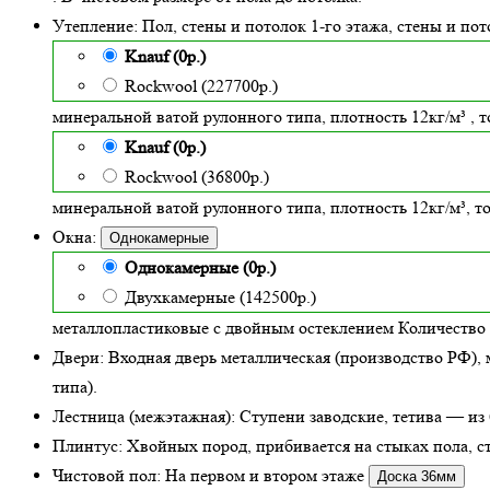
Утепление:
Пол, стены и потолок 1-го этажа, стены и по
Knauf (0р.)
Rockwool (227700р.)
минеральной ватой рулонного типа, плотность 12кг/м³
, 
Knauf (0р.)
Rockwool (36800р.)
минеральной ватой рулонного типа, плотность 12кг/м³
, 
Окна:
Однокамерные
Однокамерные (0р.)
Двухкамерные (142500р.)
металлопластиковые с двойным остеклением
Количество 
Двери:
Входная дверь металлическая
(производство РФ), 
типа).
Лестница (межэтажная):
Ступени заводские, тетива — из 
Плинтус:
Хвойных пород, прибивается на стыках пола, ст
Чистовой пол:
На первом и втором этаже
Доска 36мм