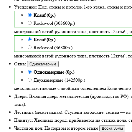
Утепление:
Пол, стены и потолок 1-го этажа, стены и по
Knauf (0р.)
Rockwool (303600р.)
минеральной ватой рулонного типа, плотность 12кг/м³
, 
Knauf (0р.)
Rockwool (36800р.)
минеральной ватой рулонного типа, плотность 12кг/м³
, 
Окна:
Однокамерные
Однокамерные (0р.)
Двухкамерные (142500р.)
металлопластиковые с двойным остеклением
Количество 
Двери:
Входная дверь металлическая
(производство РФ), 
типа).
Лестница (межэтажная):
Ступени заводские, тетива — из 
Плинтус:
Хвойных пород, прибивается на стыках пола, ст
Чистовой пол:
На первом и втором этаже
Доска 36мм