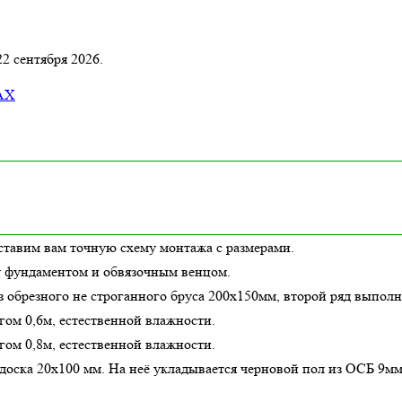
22 сентября 2026.
AX
ставим вам точную схему монтажа с размерами.
у фундаментом и обвязочным венцом.
з обрезного не строганного бруса 200х150мм, второй ряд выполн
гом 0,6м,
естественной влажности
.
гом 0,8м,
естественной влажности
.
оска 20х100 мм. На неё укладывается черновой пол из ОСБ 9мм.