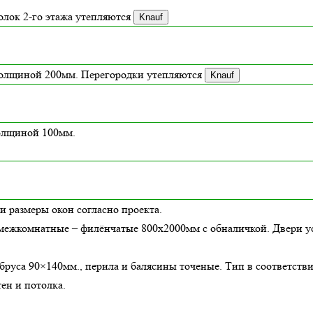
толок 2-го этажа утепляются
Knauf
толщиной
200
мм. Перегородки утепляются
Knauf
толщиной 100мм.
и размеры окон согласно проекта.
межкомнатные – филёнчатые 800х2000мм с обналичкой. Двери ус
бруса 90×140мм., перила и балясины точеные. Тип в соответств
ен и потолка.