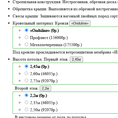
Стропильная конструкция:
Нестроганная, обрезная доска 
Обрешетка крыши:
Выполняется из обрезной нестроганно
Свесы крыши:
Зашиваются вагонкой хвойных пород сорт «
Кровельный материал:
Кровля
«Onduline»
«Onduline» (0р.)
Профлист (156000р.)
Металлочерепица (175500р.)
Под кровлю прокладывается ветрозащитная мембрана «Из
Высота потолка:
Первый этаж:
2,45м
2,45м (0р.)
2,60м (46035р.)
2,75м (92070р.)
. Второй этаж:
2,2м
2,2м (0р.)
2,35м (46035р.)
2,50м (92070р.)
. В чистовом размере от пола до потолка.