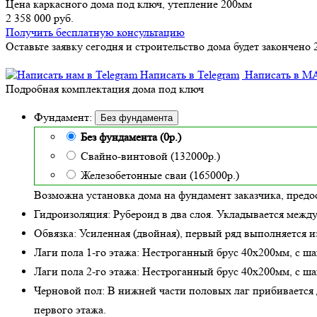
Цена каркасного дома под ключ, утепление 200мм
2 358 000 руб.
Получить бесплатную консультацию
Оставьте заявку сегодня и строительство дома будет закончено 
Написать в Telegram
Написать в M
Подробная комплектация дома под ключ
Фундамент:
Без фундамента
Без фундамента (0р.)
Свайно-винтовой (132000р.)
Железобетонные сваи (165000р.)
Возможна установка дома на фундамент заказчика, предо
Гидроизоляция:
Рубероид в два слоя. Укладывается межд
Обвязка:
Усиленная (двойная)
, первый ряд выполняется и
Лаги пола 1-го этажа:
Нестроганный брус 40х200мм, с ша
Лаги пола 2-го этажа:
Нестроганный брус 40х200мм, с ша
Черновой пол:
В нижней части половых лаг прибивается д
первого этажа.