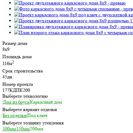
Размер дома
8х9
Площадь дома
2
116м
Срок строительства
45дн.
Номер проекта
177КДПК200
Выберете технологию
Дом из бруса
Каркасный дом
Выберете вариант отделки
Без отделки
Под ключ
Выберете толщину утепления
100мм
150мм
200мм