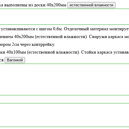
зка выполнены из доски
40х200
мм
естественной влажности
 устанавливаются с шагом 0,6м. Отделочный материал монтирует
чением 40х200мм (
естественной влажности
). Снаружи каркаса м
ором 2см через контррейку.
ски 40х100мм (
естественной влажности
). Стойки каркаса устана
ся
Вагонкой