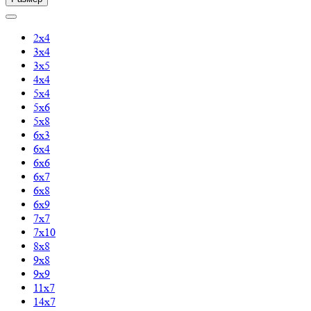
2х4
3х4
3х5
4х4
5х4
5х6
5х8
6х3
6х4
6х6
6х7
6х8
6х9
7х7
7х10
8х8
9х8
9х9
11х7
14х7