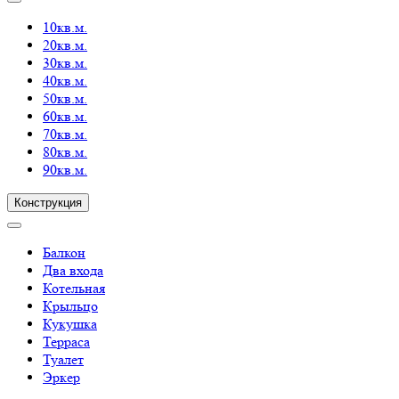
10кв.м.
20кв.м.
30кв.м.
40кв.м.
50кв.м.
60кв.м.
70кв.м.
80кв.м.
90кв.м.
Конструкция
Балкон
Два входа
Котельная
Крыльцо
Кукушка
Терраса
Туалет
Эркер