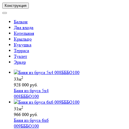
Конструкция
Балкон
Два входа
Котельная
Крыльцо
Кукушка
Терраса
Туалет
Эркер
2
33м
928 000 руб.
Баня из бруса 5х4
008БББО100
2
31м
966 000 руб.
Баня из бруса 6х6
009БББО100