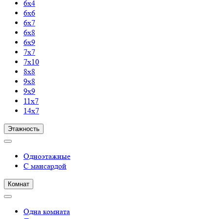
6х4
6х6
6х7
6х8
6х9
7х7
7х10
8х8
9х8
9х9
11х7
14х7
Этажность
Одноэтажные
С мансардой
Комнат
Одна комната