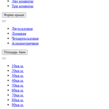
Две комнаты
Три комнаты
Форма крыши
Двухскатная
Ломаная
Четырехскатная
Асимметричная
Площадь бани
10кв.м.
20кв.м.
30кв.м.
40кв.м.
50кв.м.
60кв.м.
70кв.м.
80кв.м.
90кв.м.