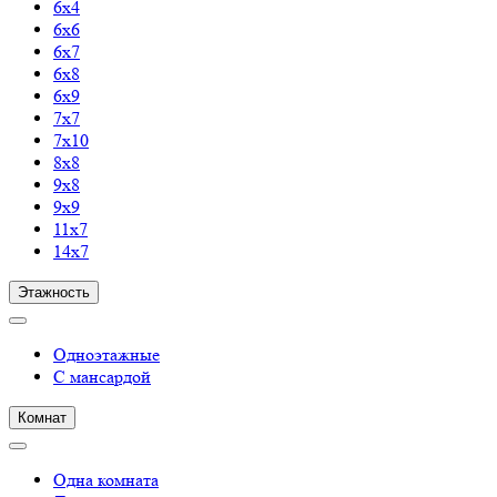
6х4
6х6
6х7
6х8
6х9
7х7
7х10
8х8
9х8
9х9
11х7
14х7
Этажность
Одноэтажные
С мансардой
Комнат
Одна комната