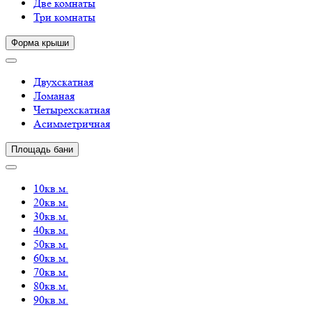
Две комнаты
Три комнаты
Форма крыши
Двухскатная
Ломаная
Четырехскатная
Асимметричная
Площадь бани
10кв.м.
20кв.м.
30кв.м.
40кв.м.
50кв.м.
60кв.м.
70кв.м.
80кв.м.
90кв.м.