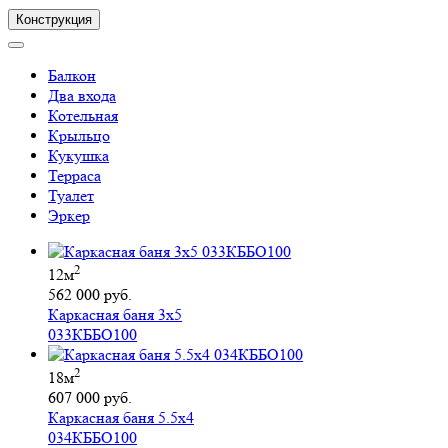
Конструкция
Балкон
Два входа
Котельная
Крыльцо
Кукушка
Терраса
Туалет
Эркер
2
12м
562 000 руб.
Каркасная баня 3х5
033КББО100
2
18м
607 000 руб.
Каркасная баня 5.5х4
034КББО100