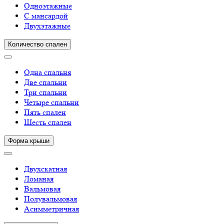
Одноэтажные
С мансардой
Двухэтажные
Количество спален
Одна спальня
Две спальни
Три спальни
Четыре спальни
Пять спален
Шесть спален
Форма крыши
Двухскатная
Ломаная
Вальмовая
Полувальмовая
Асимметричная