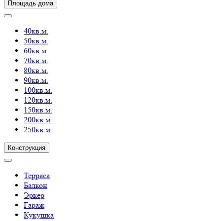
Площадь дома
40кв.м.
50кв.м.
60кв.м.
70кв.м.
80кв.м.
90кв.м.
100кв.м.
120кв.м.
150кв.м.
200кв.м.
250кв.м.
Конструкция
Терраса
Балкон
Эркер
Гараж
Кукушка